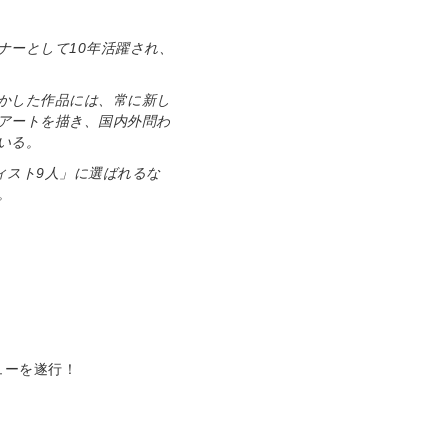
ナーとして10年活躍され、
かした作品には、常に新し
アートを描き、国内外問わ
いる。
ティスト9人」に選ばれるな
。
ューを遂行！