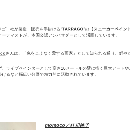
タラゴ）社が製造・販売を手掛ける“
TARRAGO
”の【
スニーカーペイン
アーティストが、本国公認アンバサダーとして活躍しています。
co
さんは、「色をこよなく愛する画家」として知られる通り、鮮や
、ライブペインターとして高さ10メートルの壁に描く巨大アートや、フリ
掛けるなど幅広い分野で精力的に活動されています。
momoco／桂川桃子