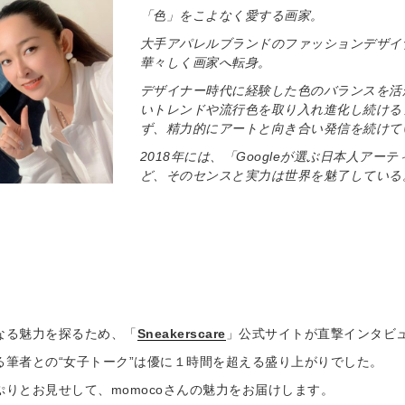
「色」をこよなく愛する画家。
大手アパレルブランドのファッションデザイ
華々しく画家へ転身。
デザイナー時代に経験した色のバランスを活
いトレンドや流行色を取り入れ進化し続ける
ず、精力的にアートと向き合い発信を続けて
2018年には、「Googleが選ぶ日本人アー
ど、そのセンスと実力は世界を魅了している
らなる魅力を探るため、「
Sneakerscare
」公式サイトが直撃インタビ
ある筆者との“女子トーク”は優に１時間を超える盛り上がりでした。
りとお見せして、momocoさんの魅力をお届けします。