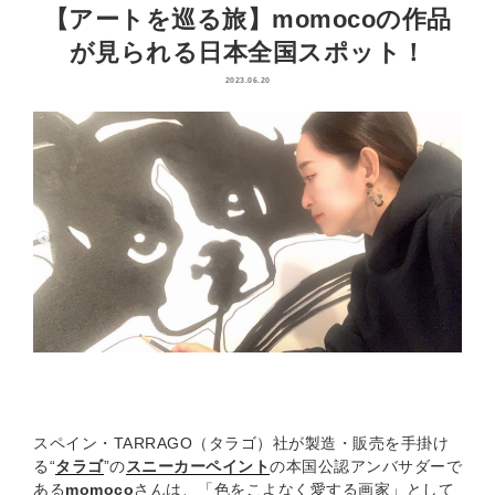
【アートを巡る旅】momocoの作品
が見られる日本全国スポット！
2023.06.20
スペイン・TARRAGO（タラゴ）社が製造・販売を手掛け
る“
タラゴ
”の
スニーカーペイント
の本国公認アンバサダーで
ある
momoco
さんは、「色をこよなく愛する画家」として