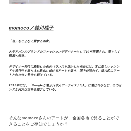
momoco／桂川桃子
「色」をこよなく愛する画家。
大手アパレルブランドのファッションデザイナーとして10年活躍され、華々しく
画家へ転身。
デザイナー時代に経験した色のバランスを活かした作品には、常に新しいトレン
ドや流行色を取り入れ進化し続けるアートを描き、国内外問わず、精力的にアー
トと向き合い発信を続けている。
2018年には、「Googleが選ぶ日本人アーティスト9人」に選ばれるなど、そのセ
ンスと実力は世界を魅了している。
そんなmomocoさんのアートが、全国各地で見ることがで
きることをご存知でしょうか？