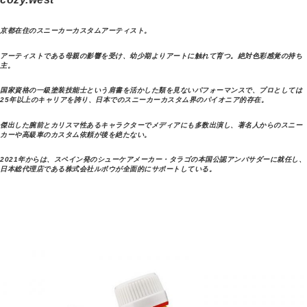
京都在住のスニーカーカスタムアーティスト。
アーティストである母親の影響を受け、幼少期よりアートに触れて育つ。絶対色彩感覚の持ち
主。
国家資格の一級塗装技能士という肩書を活かした類を見ないパフォーマンスで、プロとしては
25年以上のキャリアを誇り、日本でのスニーカーカスタム界のパイオニア的存在。
傑出した腕前とカリスマ性あるキャラクターでメディアにも多数出演し、著名人からのスニー
カーや高級車のカスタム依頼が後を絶たない。
2021年からは、スペイン発のシューケアメーカー・タラゴの本国公認アンバサダーに就任し、
日本総代理店である株式会社ルボウが全面的にサポートしている。