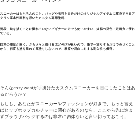
スニーカーはもちろんのこと、バッグや衣料を自分だけのオリジナルアイテムに変身できるア
クリル系水性顔料を用いたカスタム専用塗料。
普段、絵を描くことに慣れていないビギナーの方でも使いやすい、抜群の発色・定着力に優れ
ている。
顔料の濃度が高く、さらさらと描けるほど伸びが良いので、筆で一塗りするだけで色づくこと
から、何度も塗り重ねて厚塗りしないので、摩擦や屈曲に対する耐久性も優秀。
そんなcozy.westが手掛けたカスタムスニーカーを目にしたことはあ
るだろうか？
もしも、あなたがスニーカーやファッションが好きで、もっと言え
ばヒップホップカルチャーに関心があるのなら、ここから先に進ま
ずブラウザバックするのは非常に勿体ないと言い切っておこう。