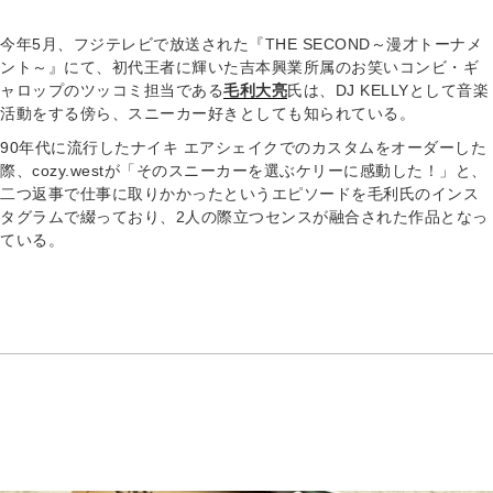
今年5月、フジテレビで放送された『THE SECOND～漫才トーナメ
ント～』にて、初代王者に輝いた吉本興業所属のお笑いコンビ・ギ
ャロップのツッコミ担当である
毛利大亮
氏は、DJ KELLYとして音楽
活動をする傍ら、スニーカー好きとしても知られている。
90年代に流行したナイキ エアシェイクでのカスタムをオーダーした
際、cozy.westが「そのスニーカーを選ぶケリーに感動した！」と、
二つ返事で仕事に取りかかったというエピソードを毛利氏のインス
タグラムで綴っており、2人の際立つセンスが融合された作品となっ
ている。