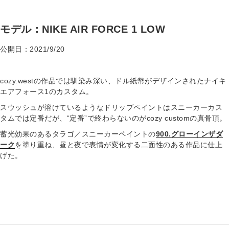
モデル：NIKE AIR FORCE 1 LOW
公開日：2021/9/20
cozy.westの作品では馴染み深い、ドル紙幣がデザインされたナイキ
エアフォース1のカスタム。
スウッシュが溶けているようなドリップペイントはスニーカーカス
タムでは定番だが、“定番”で終わらないのがcozy customの真骨頂。
蓄光効果のあるタラゴ／スニーカーペイントの
900.グローインザダ
ーク
を塗り重ね、昼と夜で表情が変化する二面性のある作品に仕上
げた。