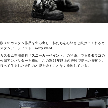
数々のカスタム作品を生み出し、私たちを心酔させ続けてくれるカ
スタムアーティスト・
cozy.west
。
カスタム専用塗料『
スニーカーペイント
』の開発元である
タラゴ
の
公認アンバサダーを務め、この道25年以上の経験で培った技術と、
持って生まれた天性の才能を余すことなく発揮している。