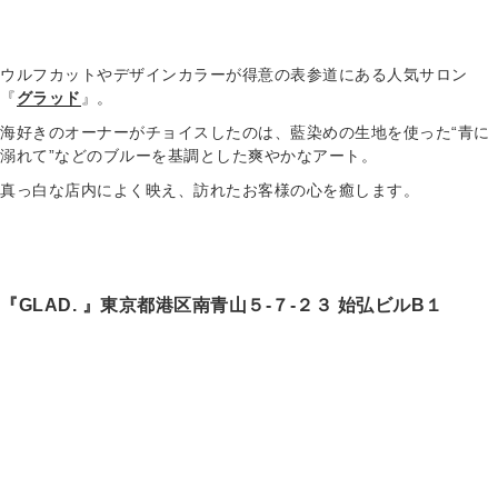
ウルフカットやデザインカラーが得意の表参道にある人気サロン
『
グラッド
』。
海好きのオーナーがチョイスしたのは、藍染めの生地を使った“青に
溺れて”などのブルーを基調とした爽やかなアート。
真っ白な店内によく映え、訪れたお客様の心を癒します。
『GLAD. 』東京都港区南青山５-７-２３ 始弘ビルB１