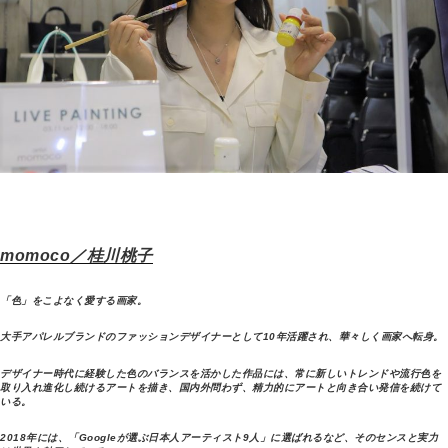
momoco／桂川桃子
「色」をこよなく愛する画家。
大手アパレルブランドのファッションデザイナーとして10年活躍され、華々しく画家へ転身。
デザイナー時代に経験した色のバランスを活かした作品には、常に新しいトレンドや流行色を
取り入れ進化し続けるアートを描き、国内外問わず、精力的にアートと向き合い発信を続けて
いる。
2018年には、「Googleが選ぶ日本人アーティスト9人」に選ばれるなど、そのセンスと実力